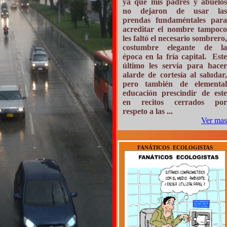
ya que mis padres y abuelos
no dejaron de usar las
prendas fundaméntales para
acreditar el nombre tampoco
les faltó el necesario sombrero,
costumbre elegante de la
época en la fría capital. Este
último les servía para hacer
alarde de cortesía al saludar,
pero también de elemental
educación prescindir de este
en recitos cerrados por
respeto a las ...
Ver mas
FANÁTICOS ECOLOGISTAS