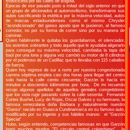
motocicleta por las calles de Bogotá.
Épocas de ese pasado justo a mitad del siglo anterior en que
un grupo de aficionados al automovilismo, transformaros sus
autos sacrificando la estética por la máxima velocidad, autos
de marcas estadounidenses como el mismo Chrysler
"acondicionado" del ganso apodo que le pusieron, al famoso
corredor, no por su forma de correr sino por su manera de
caminar.
Quien hábilmente le quitaba los guardabarros, el silenciador,
los asientos sobrantes y todo aquello que le ayudaba aligerarlo
para conseguir su máxima velocidad, cambiaba la tapa del
baúl por una lona y alguna vez cambió su motor de 8 cilindros
por el poderoso de un Cadillac que lo llevaba con 115 caballos
de fuerza.
Quien hoy regrese de sur a norte por nuestra congestionada
carrera séptima emplea casi dos horas para llegar del centro
solo hasta la calle ciento cincuenta; Garzón lo hacía en
minutos a doscientos kilómetros por hora. De mi recuerdo
recojo algunos apellidos de aquellos geniales competidores
que los veía rugir pasando sobre la calle sesenta: Fernando
Cortes Bushel, Lucy de Rojas, Oscar Galves y su hermano, la
famosa venezolana doña Bárbara y naturalmente nuestro
"Ganso" nacido en Guasca Cundinamarca en su famoso auto,
modificado por su ingenio y sus hábiles manos: el "Garzón
Special"
Hubo, según entiendo, competencias famosas en que Garzón
logró muchos triunfos "El circuito central colombiano" , la