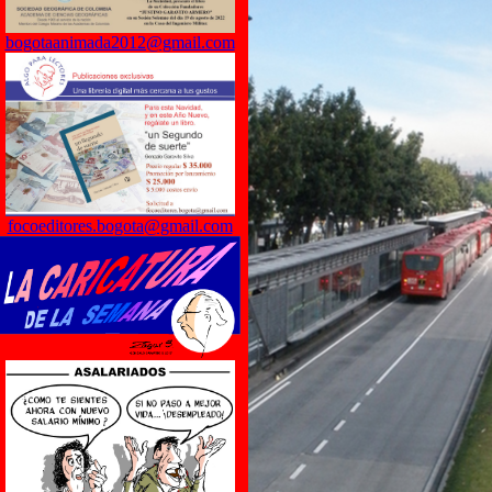
bogotaanimada2012@gmail.com
focoeditores.bogota@gmail.com