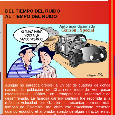
DEL TIEMPO DEL RUIDO
AL TIEMPO DEL RUIDO
Aunque no parezca creíble, a un par de cuadras de donde
naciera la población de Chapinero recuerdo ver pasar
escandalosos bólidos en competencia automovilística
desenfrenada. La famosa carrera séptima fue recorrida a la
máxima velocidad por Garzón el mecánico corredor más
famoso de Colombia; me visita ese emociónate recuerdo
cuando escucho el atronador sonido de algún infractor en su