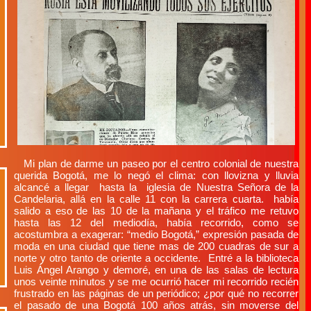
Mi plan de darme un paseo por el centro colonial de nuestra
querida Bogotá, me lo negó el clima: con llovizna y lluvia
alcancé a llegar hasta la iglesia de Nuestra Señora de la
Candelaria, allá en la calle 11 con la carrera cuarta. había
salido a eso de las 10 de la mañana y el tráfico me retuvo
hasta las 12 del mediodía, había recorrido, como se
acostumbra a exagerar: “medio Bogotá,” expresión pasada de
moda en una ciudad que tiene mas de 200 cuadras de sur a
norte y otro tanto de oriente a occidente. Entré a la biblioteca
Luis Ángel Arango y demoré, en una de las salas de lectura
unos veinte minutos y se me ocurrió hacer mi recorrido recién
frustrado en las páginas de un periódico; ¿por qué no recorrer
el pasado de una Bogotá 100 años atrás, sin moverse del