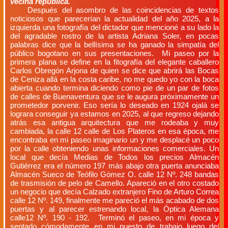
vecina república.
Después del asombro de las coincidencias de textos
noticiosos que parecerían la actualidad del año 2025, a la
izquierda una fotografía del dictador que mencioné a su lado la
del agradable rostro de la artista Adriana Soler, en pocas
palabras dice que la bellísima se ha ganado la simpatía del
público bogotano en sus presentaciones. Mi paseo por la
primera plana se define en la fitografía del elegante caballero
Carlos Obregón Arjona de quien se dice que abrirá las Bocas
de Ceniza allá en la costa caribe, no me quedo yo con la boca
abierta cuando termina diciendo como pie de un par de fotos
de calles de Buenaventura que se le augura próximamente un
prometedor porvenir. Eso sería lo deseado en 1924 ojalá se
lograra conseguir ya estamos en 2025, al que regreso dejando
atrás esa antigua arquitectura que me rodeaba y muy
cambiada, la calle 12 calle de Los Plateros en esa época, me
encontraba en mi paseo imaginario un y me desplacé un poco
por la calle obteniendo unas informaciones comerciales. Un
local que decía Medias de Todos los precios Almacén
Gutiérrez era el número 197 más abajo otra puerta anunciaba
Almacén Sueco de Teófilo Gómez O. calle 12 Nº. 248 bandas
de trasmisión de pelo de Camello. Apareció en el otro costado
un negocio que decía Calzado extranjero Fino de Arturo Correa
calle 12 Nº. 149, finalmente me pareció el más acabado de dos
puertas y al parecer estrenando local, la Óptica Alemana
calle12 Nº. 190 - 192. Terminó el paseo, en mi época y
sentado cómodamente en mi puesto de trabajo luego del