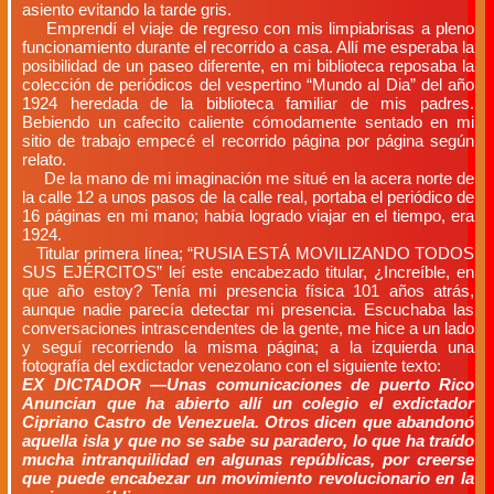
asiento evitando la tarde gris.
Emprendí el viaje de regreso con mis limpiabrisas a pleno
funcionamiento durante el recorrido a casa. Allí me esperaba la
posibilidad de un paseo diferente, en mi biblioteca reposaba la
colección de periódicos del vespertino “Mundo al Dia” del año
1924 heredada de la biblioteca familiar de mis padres.
Bebiendo un cafecito caliente cómodamente sentado en mi
sitio de trabajo empecé el recorrido página por página según
relato.
De la mano de mi imaginación me situé en la acera norte de
la calle 12 a unos pasos de la calle real, portaba el periódico de
16 páginas en mi mano; había logrado viajar en el tiempo, era
1924.
Titular primera línea; “RUSIA ESTÁ MOVILIZANDO TODOS
SUS EJÉRCITOS” leí este encabezado titular, ¿Increíble, en
que año estoy? Tenía mi presencia física 101 años atrás,
aunque nadie parecía detectar mi presencia. Escuchaba las
conversaciones intrascendentes de la gente, me hice a un lado
y seguí recorriendo la misma página; a la izquierda una
fotografía del exdictador venezolano con el siguiente texto:
EX DICTADOR —Unas comunicaciones de puerto Rico
Anuncian que ha abierto allí un colegio el exdictador
Cipriano Castro de Venezuela. Otros dicen que abandonó
aquella isla y que no se sabe su paradero, lo que ha traído
mucha intranquilidad en algunas repúblicas, por creerse
que puede encabezar un movimiento revolucionario en la