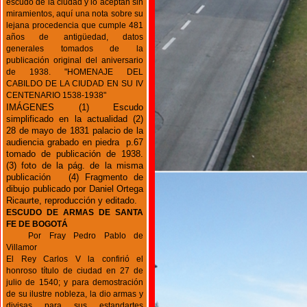
escudo de la ciudad y lo aceptan sin
miramientos, aquí una nota sobre su
lejana procedencia que cumple 481
años de antigüedad, datos
generales tomados de la
publicación original del aniversario
de 1938. "HOMENAJE DEL
CABILDO DE LA CIUDAD EN SU IV
CENTENARIO 1538-1938"
IMÁGENES (1) Escudo
simplificado en la actualidad (2)
28 de mayo de 1831 palacio de la
audiencia grabado en piedra p.67
tomado de publicación de 1938.
(3) foto de la pág. de la misma
publicación (4) Fragmento de
dibujo publicado por Daniel Ortega
Ricaurte, reproducción y editado.
ESCUDO DE ARMAS DE SANTA
FE DE BOGOTÁ
Por Fray Pedro Pablo de
Villamor
El Rey Carlos V la confirió el
honroso título de ciudad en 27 de
julio de 1540; y para demostración
de su ilustre nobleza, la dio armas y
divisas para sus estandartes