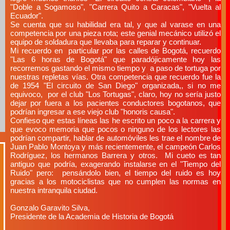
"Doble a Sogamoso", "Carrera Quito a Caracas", "Vuelta al
Ecuador".
Se cuenta que su habilidad era tal, y que al varase en una
competencia por una pieza rota; este genial mecánico utilizó el
equipo de soldadura que llevaba para reparar y continuar.
Mi recuerdo en particular por las calles de Bogotá, recuerdo
"Las 6 horas de Bogotá" que paradójicamente hoy las
recorremos gastando el mismo tiempo y a paso de tortuga por
nuestras repletas vías. Otra competencia que recuerdo fue la
de 1954 "El circuito de San Diego" organizada,, si no me
equivoco, por el club "Los Tortugas", claro, hoy no sería justo
dejar por fuera a los pacientes conductores bogotanos, que
podrían ingresar a ese viejo club "honoris causa".
Confieso que estas líneas las he escrito un poco a la carrera y
que evoco memoria que pocos o ninguno de los lectores las
podrían compartir, hablar de automóviles les trae el nombre de
Juan Pablo Montoya y más recientemente, el campeón Carlos
Rodríguez, los hermanos Barrera y otros. Mi cueto es tan
antiguo que podría, exagerando instalarse en el "Tiempo del
Ruido" pero: pensándolo bien, el tiempo del ruido es hoy
gracias a los motociclistas que no cumplen las normas en
nuestra intranquila ciudad.
Gonzalo Garavito Silva,
Presidente de la Academia de Historia de Bogotá