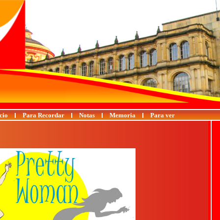
cio
Para Recordar
Notas
Memoria
Para ver