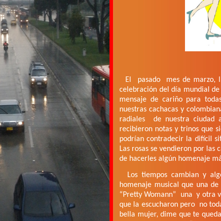
El
pasado
mes de marzo, ll
celebración del día mundial de 
mensaje de cariño para toda
nuestras cachacas y colombiana
radiales
de nuestra ciudad 
recibieron notas y trinos que 
podrían contradecir la difícil 
Las rosas se vendieron por las 
de hacerles algún homenaje m
Los tiempos cambian y algo
homenaje musical que una de n
“Pretty Womann”
una
y otra 
que la escucharon pero
no tod
bella mujer, dime que te qued