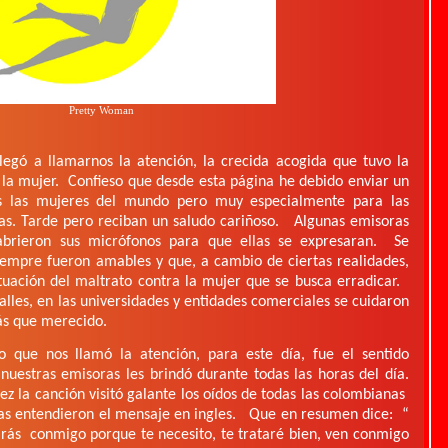
Pretty Woman
egó a llamarnos la atención, la crecida acogida que tuvo la
la mujer.
Confieso que desde esta página he debido enviar un
s las mujeres del mundo pero muy especialmente para las
s. Tarde pero reciban un saludo cariñoso.
Algunas emisoras
abrieron sus micrófonos para que ellas se expresaran.
Se
siempre fueron amables y que, a cambio de ciertas realidades,
situación del maltrato contra la mujer que se busca erradicar.
calles, en las universidades y entidades comerciales se cuidaron
ás que merecido.
 que nos llamó la atención, para este día, fue el sentido
uestras emisoras les brindó durante todas las horas del día.
vez la canción visitó galante los oídos de todas las colombianas
as entendieron el mensaje en ingles.
Que en resumen dice:
“
arás
conmigo porque te necesito, te trataré bien, ven conmigo